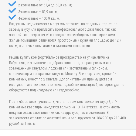
2-комнатные от 61,4 до 68,9 кв. м;
3-комнатные – 81,9 кв. м;
4-комнатные – 105,9 кв. м.
Владельцы недвижимости могут самостоятельно создать интерьер по
своему вкусу или пригласить профессионального дизайнера, так как
застройщик предлагает её к продаже со свободными планировками.
Жилые помещения отличаются просторными кухнями площадью до 12,7
кв. м, светлыми комнатами и высокими потолками.
Решив купить комфортабельное пространство на улице Летчика
Бабушкина, вы сможете подобрать жилплощадь с раздельным или
совмещенным санузлом, лоджией или застекленным балконом,
открывающим прекрасные виды на Москву. Все квартиры, кроме 1-
комнатных, имеют по 2 санузла. Дополнительным преимуществом
выступает наличие вместительных подсобных помещений, которые удачно
оборудуются под кладовую или гардеробную.
При выборе стоит учитывать, что в новом комплексе нет студий, а 4-
комнатные квартиры находятся только на 10–14 этажах. На стоимость
покупки оказывают влияние как квадратура, так и этажность. В
зависимости от этих показателей цены варьируются от 164 900 до 213 400
рублей за 1 кв. м.