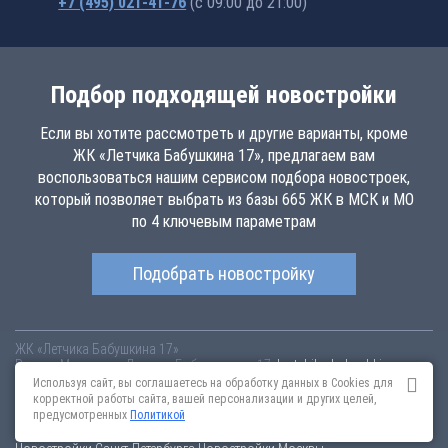
+7 (495) 021-41-76
(с 09:00 до 21:00)
Подбор подходящей новостройки
Если вы хотите рассмотреть и другие варианты, кроме
ЖК «Летчика Бабушкина 17», предлагаем вам
воспользоваться нашим сервисом подбора новостроек,
который позволяет выбрать из базы 665 ЖК в МСК и МО
по 4 ключевым параметрам
Подобрать новостройку
ЖК «Летчика Бабушкина 17»
Россия
Москва
ул. Летчика Бабушкина, д. 17
lyotchika-babushkina-
17.novopoisk.msk.ru
Купить квартиру в новом жилом комплексе
Используя сайт, вы соглашаетесь на обработку данных в Cookies для
«Летчика Бабушкина 17» от «Бэсткон» в Бабушкинском районе.
корректной работы сайта, вашей персонализации и других целей,
Квартиры различных планировок!
предусмотренных
Политикой